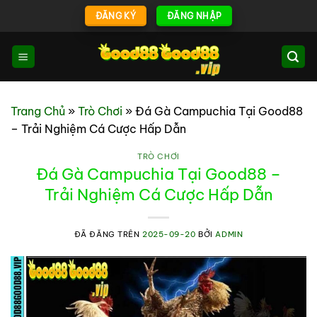
Chuyển
ĐĂNG KÝ
ĐĂNG NHẬP
đến
nội
dung
Trang Chủ
»
Trò Chơi
»
Đá Gà Campuchia Tại Good88
– Trải Nghiệm Cá Cược Hấp Dẫn
TRÒ CHƠI
Đá Gà Campuchia Tại Good88 –
Trải Nghiệm Cá Cược Hấp Dẫn
ĐÃ ĐĂNG TRÊN
2025-09-20
BỞI
ADMIN