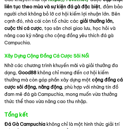
liên tục theo mùa và sự kiện đá gà đặc biệt
, đảm bảo
người chơi không bỏ lỡ cơ hội kiếm lợi nhuận lớn. Bên
cạnh đó, nhà cái còn tổ chức các
giải thưởng lớn,
cuộc thi cá cược
, tạo sân chơi giao lưu, học hỏi và
nâng cao kỹ năng cho cộng đồng yêu thích đá gà
Campuchia.
Xây Dựng Cộng Đồng Cá Cược Sôi Nổi
Nhờ các chương trình khuyến mãi và giải thưởng đa
dạng,
Good88
không chỉ mang đến cơ hội kiếm
thưởng mà còn góp phần xây dựng một
cộng đồng cá
cược sôi động, năng động
, phù hợp với những tín đồ
đam mê đá gà Campuchia, mong muốn vừa thưởng
thức thể thao vừa nâng cao thu nhập.
Tổng kết
Đá Gà Campuchia
không chỉ là một hình thức giải trí