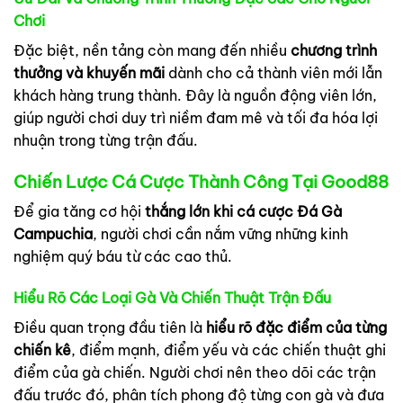
Chơi
Đặc biệt, nền tảng còn mang đến nhiều
chương trình
thưởng và khuyến mãi
dành cho cả thành viên mới lẫn
khách hàng trung thành. Đây là nguồn động viên lớn,
giúp người chơi duy trì niềm đam mê và tối đa hóa lợi
nhuận trong từng trận đấu.
Chiến Lược Cá Cược Thành Công Tại Good88
Để gia tăng cơ hội
thắng lớn khi cá cược Đá Gà
Campuchia
, người chơi cần nắm vững những kinh
nghiệm quý báu từ các cao thủ.
Hiểu Rõ Các Loại Gà Và Chiến Thuật Trận Đấu
Điều quan trọng đầu tiên là
hiểu rõ đặc điểm của từng
chiến kê
, điểm mạnh, điểm yếu và các chiến thuật ghi
điểm của gà chiến. Người chơi nên theo dõi các trận
đấu trước đó, phân tích phong độ từng con gà và đưa