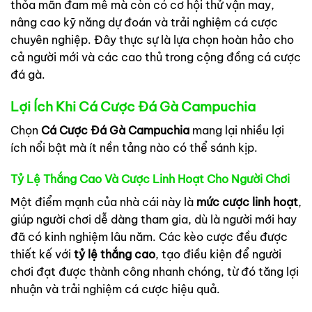
thỏa mãn đam mê mà còn có cơ hội thử vận may,
nâng cao kỹ năng dự đoán và trải nghiệm cá cược
chuyên nghiệp. Đây thực sự là lựa chọn hoàn hảo cho
cả người mới và các cao thủ trong cộng đồng cá cược
đá gà.
Lợi Ích Khi Cá Cược Đá Gà Campuchia
Chọn
Cá Cược Đá Gà Campuchia
mang lại nhiều lợi
ích nổi bật mà ít nền tảng nào có thể sánh kịp.
Tỷ Lệ Thắng Cao Và Cược Linh Hoạt Cho Người Chơi
Một điểm mạnh của nhà cái này là
mức cược linh hoạt
,
giúp người chơi dễ dàng tham gia, dù là người mới hay
đã có kinh nghiệm lâu năm. Các kèo cược đều được
thiết kế với
tỷ lệ thắng cao
, tạo điều kiện để người
chơi đạt được thành công nhanh chóng, từ đó tăng lợi
nhuận và trải nghiệm cá cược hiệu quả.