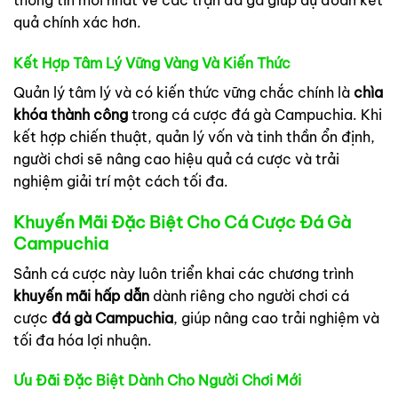
thông tin mới nhất về các trận đá gà giúp dự đoán kết
quả chính xác hơn.
Kết Hợp Tâm Lý Vững Vàng Và Kiến Thức
Quản lý tâm lý và có kiến thức vững chắc chính là
chìa
khóa thành công
trong cá cược đá gà Campuchia. Khi
kết hợp chiến thuật, quản lý vốn và tinh thần ổn định,
người chơi sẽ nâng cao hiệu quả cá cược và trải
nghiệm giải trí một cách tối đa.
Khuyến Mãi Đặc Biệt Cho Cá Cược Đá Gà
Campuchia
Sảnh cá cược này luôn triển khai các chương trình
khuyến mãi hấp dẫn
dành riêng cho người chơi cá
cược
đá gà Campuchia
, giúp nâng cao trải nghiệm và
tối đa hóa lợi nhuận.
Ưu Đãi Đặc Biệt Dành Cho Người Chơi Mới