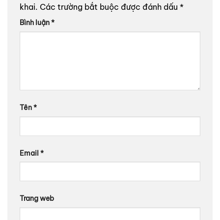
khai.
Các trường bắt buộc được đánh dấu
*
Bình luận
*
Tên
*
Email
*
Trang web