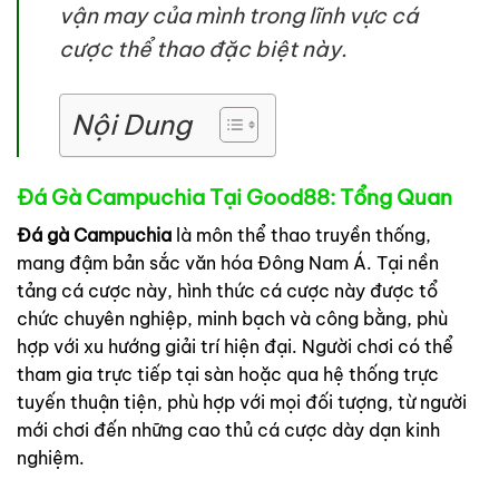
vận may của mình trong lĩnh vực cá
cược thể thao đặc biệt này.
Nội Dung
Đá Gà Campuchia Tại Good88: Tổng Quan
Đá gà Campuchia
là môn thể thao truyền thống,
mang đậm bản sắc văn hóa Đông Nam Á. Tại nền
tảng cá cược này, hình thức cá cược này được tổ
chức chuyên nghiệp, minh bạch và công bằng, phù
hợp với xu hướng giải trí hiện đại. Người chơi có thể
tham gia trực tiếp tại sàn hoặc qua hệ thống trực
tuyến thuận tiện, phù hợp với mọi đối tượng, từ người
mới chơi đến những cao thủ cá cược dày dạn kinh
nghiệm.