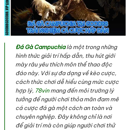
Đá Gà Campuchia
là một trong những
hình thức giải trí hấp dẫn, thu hút giới
mày râu yêu thích môn thể thao độc
đáo này. Với sự đa dạng về kèo cược,
cách thức chơi dễ hiểu cùng mức cược
hợp lý,
78vin
mang đến môi trường lý
tưởng để người chơi thỏa mãn đam mê
cá cược đá gà một cách an toàn và
chuyên nghiệp. Đây không chỉ là nơi
để giải trí mà còn giúp người chơi thử